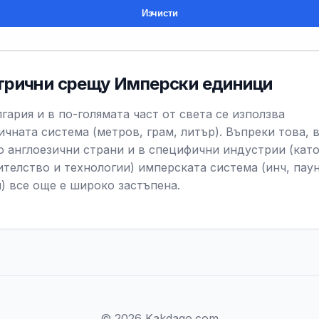
Изчисти
рични срещу Имперски единици
гария и в по-голямата част от света се използва
ичната система (метров, грам, литър). Въпреки това, 
о англоезични страни и в специфични индустрии (кат
ителство и технологии) имперската система (инч, пау
н) все още е широко застъпена.
© 2026 Kakdago.com