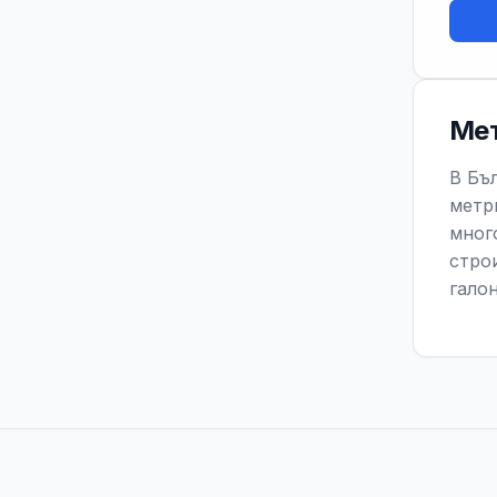
Мет
В Бъл
метр
мног
стро
гало