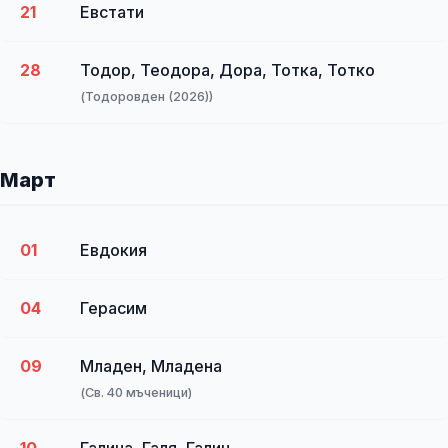
21
Евстати
28
Тодор, Теодора, Дора, Тотка, Тотко
(Тодоровден (2026))
Март
01
Евдокия
04
Герасим
09
Младен, Младена
(Св. 40 мъченици)
10
Галина, Галя, Галин