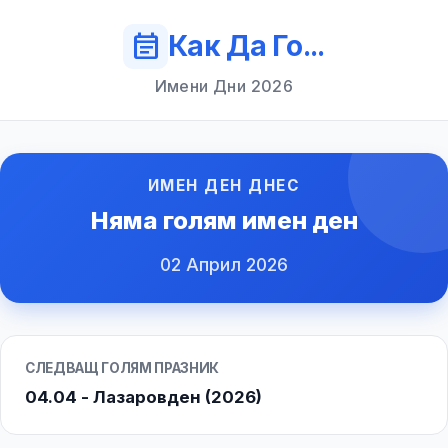
event_note
Как Да Го...
Имени Дни 2026
ИМЕН ДЕН ДНЕС
Няма голям имен ден
02 Април 2026
СЛЕДВАЩ ГОЛЯМ ПРАЗНИК
04.04 - Лазаровден (2026)